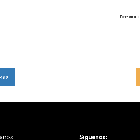
Terreno:
0490
tanos
Siguenos: