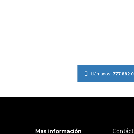
Llámanos:
777 882 
Mas información
Contác